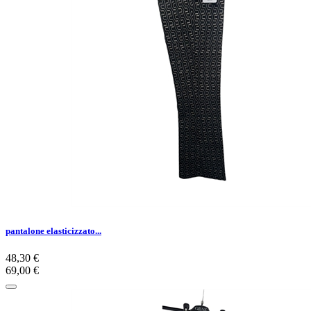
pantalone elasticizzato...
48,30 €
69,00 €