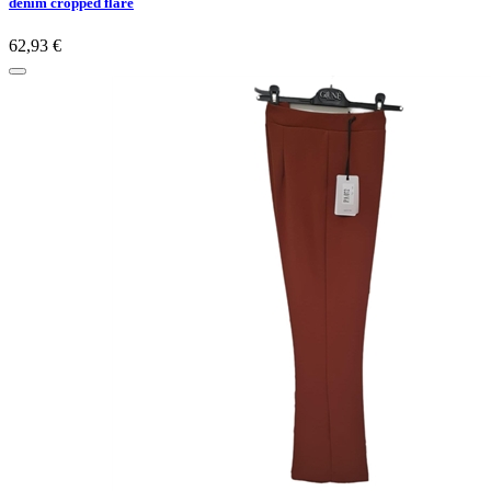
denim cropped flare
62,93 €