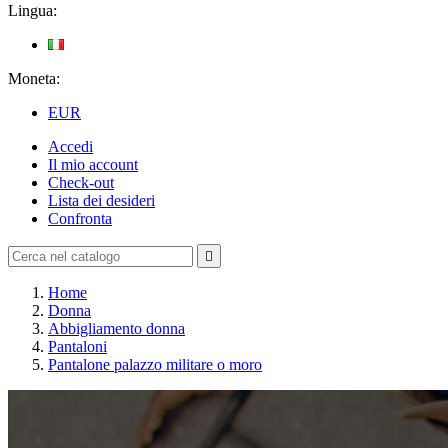
Lingua:
Moneta:
EUR
Accedi
Il mio account
Check-out
Lista dei desideri
Confronta

Home
Donna
Abbigliamento donna
Pantaloni
Pantalone palazzo militare o moro