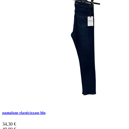
pantalone elasticizzato blu
34,30 €