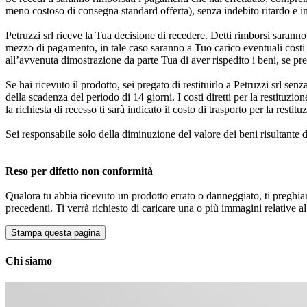
meno costoso di consegna standard offerta), senza indebito ritardo e i
Petruzzi srl riceve la Tua decisione di recedere. Detti rimborsi sarann
mezzo di pagamento, in tale caso saranno a Tuo carico eventuali costi
all’avvenuta dimostrazione da parte Tua di aver rispedito i beni, se pr
Se hai ricevuto il prodotto, sei pregato di restituirlo a Petruzzi srl sen
della scadenza del periodo di 14 giorni. I costi diretti per la restituzio
la richiesta di recesso ti sarà indicato il costo di trasporto per la restitu
Sei responsabile solo della diminuzione del valore dei beni risultante d
Reso per difetto non conformità
Qualora tu abbia ricevuto un prodotto errato o danneggiato, ti preghiamo
precedenti. Ti verrà richiesto di caricare una o più immagini relative al
Chi siamo