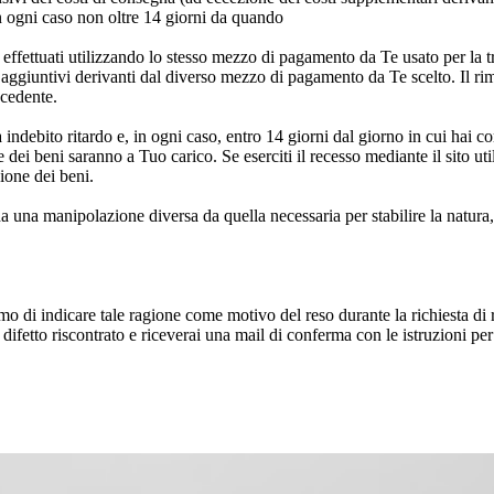
n ogni caso non oltre 14 giorni da quando
o effettuati utilizzando lo stesso mezzo di pagamento da Te usato per la 
 aggiuntivi derivanti dal diverso mezzo di pagamento da Te scelto. Il ri
ecedente.
za indebito ritardo e, in ogni caso, entro 14 giorni dal giorno in cui hai c
ne dei beni saranno a Tuo carico. Se eserciti il recesso mediante il sito ut
zione dei beni.
a una manipolazione diversa da quella necessaria per stabilire la natura, 
 di indicare tale ragione come motivo del reso durante la richiesta di re
 difetto riscontrato e riceverai una mail di conferma con le istruzioni pe