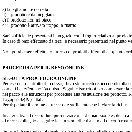
a) la taglia non è corretta
b) il prodotto è danneggiato
c) il prodotto non mi piace
d) il prodotto è arrivato troppo in ritardo
Sarà sufficiente presentarsi in negozio con il foglio relativo al prodot
In caso di reso effettuato da terzi, è necessario presentarsi nel punto ve
Non potrà essere effettuato un reso di prodotti differenti da quanto or
PROCEDURA PER IL RESO ONLINE
SEGUI LA PROCEDURA ONLINE
Per esercitare il diritto di recesso, dovresti procedere accedendo alla s
con cui hai effettuato l’acquisto. Segui le istruzioni per completare la 
nel pacco e le istruzioni per procedere alla restituzione del prodotto. 
Lagopesole(Pz) - Italia
Per rispettare il termine di recesso, è sufficiente che inviare la richies
In alternativa al reso online puoi inviare una dichiarazione esplicita a 
di recesso allegato e seguire le istruzioni di cui alla mail di conferma r
Se recedi ti saranno rimborsati i pagamenti che hai effettuato, compren