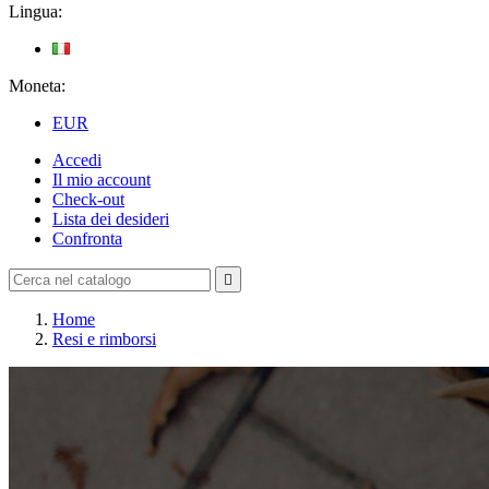
Lingua:
Moneta:
EUR
Accedi
Il mio account
Check-out
Lista dei desideri
Confronta

Home
Resi e rimborsi