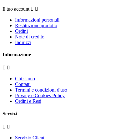
Il tuo account


Informazioni personali
Restituzione prodotto
Ordini
Note di credito
Indirizzi
Informazione


Chi siamo
Contatti
Termini e condizioni d'uso
Privacy e Cookies Policy
Ordini e Resi
Servizi


Servizio Clienti