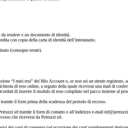
to da rendere e un documento di identità.
ndita con copia della carta di identità dell’intestatario.
dinato (consegne errate).
ezione “I miei resi” del Mio Account o, se non sei un utente registrato, a
richiesta di reso online, a seguito della quale riceverai una mail di conf
Ricordati di inserire il modulo di reso compilato nel pacco insieme al pro
ta tramite il form prima della scadenza del periodo di recesso.
Petruzzi srl tramite il form di contatto o all’indirizzo e-mail inf@petruzz
ecesso che riceverai da Petruzzi srl.
sivi dei costi di consegna (ad eccezione dei costi supplementari derivant