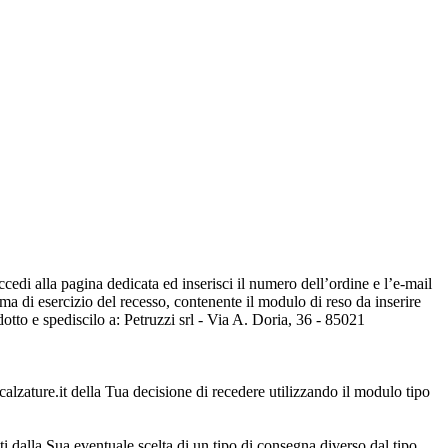
ccedi alla pagina dedicata ed inserisci il numero dell’ordine e l’e-mail
erma di esercizio del recesso, contenente il modulo di reso da inserire
dotto e spediscilo a: Petruzzi srl - Via A. Doria, 36 - 85021
icalzature.it della Tua decisione di recedere utilizzando il modulo tipo
i dalla Sua eventuale scelta di un tipo di consegna diverso dal tipo