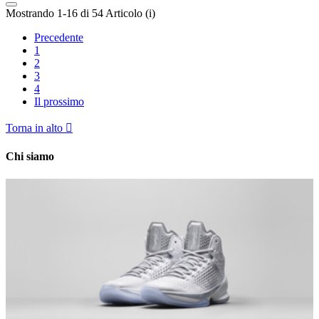
Mostrando 1-16 di 54 Articolo (i)
Precedente
1
2
3
4
Il prossimo
Torna in alto

Chi siamo