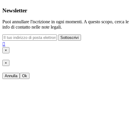
Newsletter
Puoi annullare l'iscrizione in ogni momenti. A questo scopo, cerca le
info di contatto nelle note legali.
Sottoscrivi

×
×
Annulla
Ok
Clear
Categorie
Ballerina
6
Sandali
11