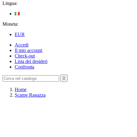
Lingua:
Moneta:
EUR
Accedi
Il mio account
Check-out
Lista dei desideri
Confronta

Home
Scarpe Ragazza