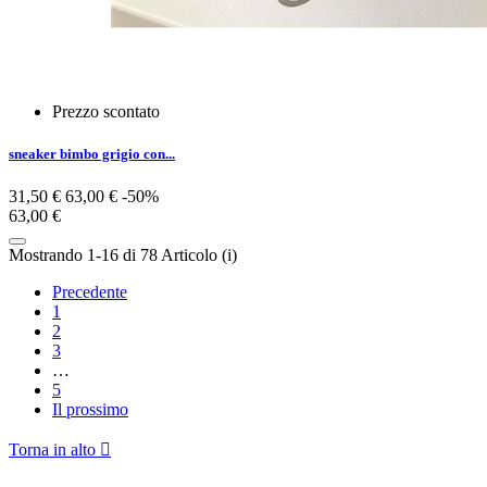
Prezzo scontato
sneaker bimbo grigio con...
31,50 €
63,00 €
-50%
63,00 €
Mostrando 1-16 di 78 Articolo (i)
Precedente
1
2
3
…
5
Il prossimo
Torna in alto
