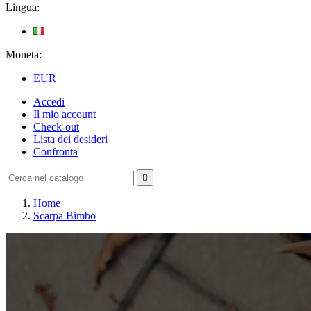
Lingua:
Moneta:
EUR
Accedi
Il mio account
Check-out
Lista dei desideri
Confronta

Home
Scarpa Bimbo