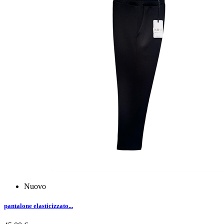
Nuovo
pantalone elasticizzato...