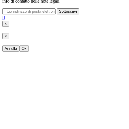
info di contatto nelle note legali.
Sottoscrivi

×
×
Annulla
Ok