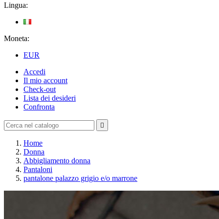
Lingua:
Moneta:
EUR
Accedi
Il mio account
Check-out
Lista dei desideri
Confronta

Home
Donna
Abbigliamento donna
Pantaloni
pantalone palazzo grigio e/o marrone