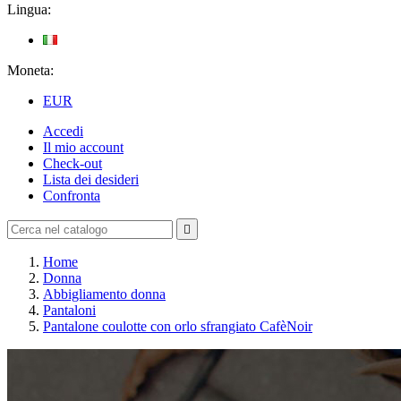
Lingua:
Moneta:
EUR
Accedi
Il mio account
Check-out
Lista dei desideri
Confronta

Home
Donna
Abbigliamento donna
Pantaloni
Pantalone coulotte con orlo sfrangiato CafèNoir