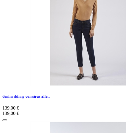
denim skinny con stras alle...
139,00 €
139,00 €