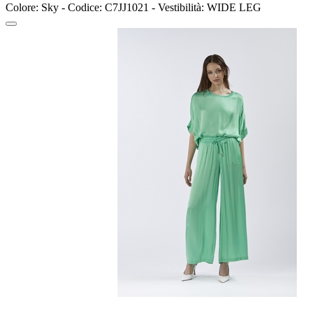
Colore: Sky - Codice: C7JJ1021 - Vestibilità: WIDE LEG