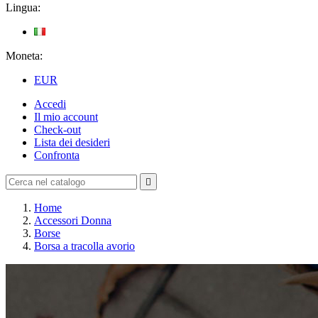
Lingua:
Moneta:
EUR
Accedi
Il mio account
Check-out
Lista dei desideri
Confronta

Home
Accessori Donna
Borse
Borsa a tracolla avorio