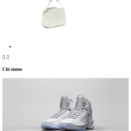


Chi siamo