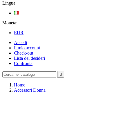
Lingua:
Moneta:
EUR
Accedi
Il mio account
Check-out
Lista dei desideri
Confronta

Home
Accessori Donna