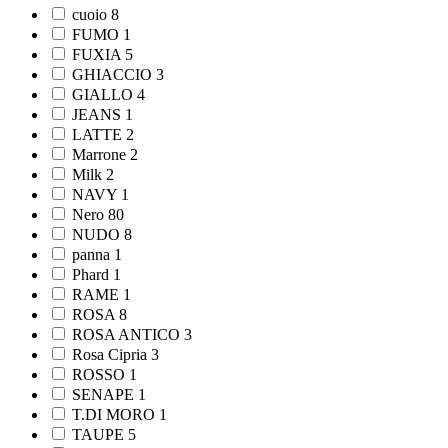
cuoio
8
FUMO
1
FUXIA
5
GHIACCIO
3
GIALLO
4
JEANS
1
LATTE
2
Marrone
2
Milk
2
NAVY
1
Nero
80
NUDO
8
panna
1
Phard
1
RAME
1
ROSA
8
ROSA ANTICO
3
Rosa Cipria
3
ROSSO
1
SENAPE
1
T.DI MORO
1
TAUPE
5