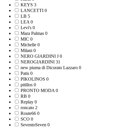
KEYS
3
LANCETTI
0
LB
5
LEA
0
Levi's
0
Mara Palmas
0
MIC
0
Michelle
0
Milani
0
NERO GIARDINI J
0
NEROGIARDINI
31
new piuma di Dicorato Lazzaro
0
Patis
0
PIKOLINOS
0
pitillos
0
PRONTO MODA
0
RB
0
Replay
0
roncato
2
Route66
0
SCO
0
SeventoSeven
0