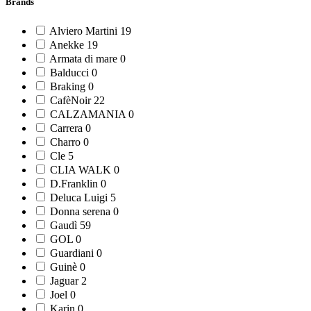
Brands
Alviero Martini
19
Anekke
19
Armata di mare
0
Balducci
0
Braking
0
CafèNoir
22
CALZAMANIA
0
Carrera
0
Charro
0
Cle
5
CLIA WALK
0
D.Franklin
0
Deluca Luigi
5
Donna serena
0
Gaudì
59
GOL
0
Guardiani
0
Guinè
0
Jaguar
2
Joel
0
Karin
0