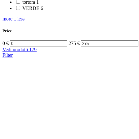
tortora
1
VERDE
6
more...
less
Price
0
€
275
€
Vedi prodotti
179
Filter