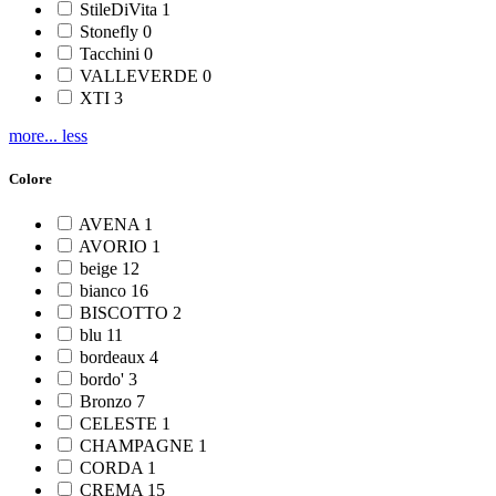
StileDiVita
1
Stonefly
0
Tacchini
0
VALLEVERDE
0
XTI
3
more...
less
Colore
AVENA
1
AVORIO
1
beige
12
bianco
16
BISCOTTO
2
blu
11
bordeaux
4
bordo'
3
Bronzo
7
CELESTE
1
CHAMPAGNE
1
CORDA
1
CREMA
15